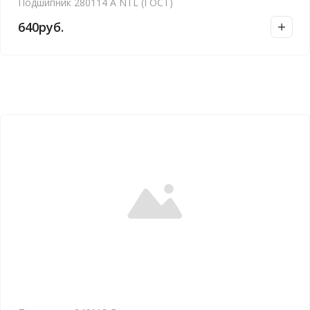
Подшипник 280114 А NTL (ГОСТ)
640
руб.