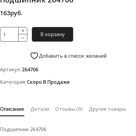
163
руб.
Количество
В корзину
товара
Подшипник
264706
Добавить в список желаний
Артикул:
264706
Категория:
Скоро В Продаже
Описание
Детали
Отзывы (0)
Другие товары
Подшипник 264706