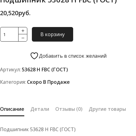
20,520
руб.
Количество
В корзину
товара
Подшипник
53628
Добавить в список желаний
Н
Артикул:
53628 Н FBC (ГОСТ)
FBC
(ГОСТ)
Категория:
Скоро В Продаже
Описание
Детали
Отзывы (0)
Другие товары
Подшипник 53628 Н FBC (ГОСТ)