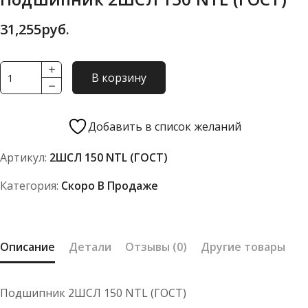
31,255
руб.
Количество
В корзину
товара
Подшипник
2ШСЛ
Добавить в список желаний
150
Артикул:
2ШСЛ 150 NTL (ГОСТ)
NTL
(ГОСТ)
Категория:
Скоро В Продаже
Описание
Детали
Отзывы (0)
Другие товары
Подшипник 2ШСЛ 150 NTL (ГОСТ)