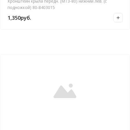
Кронштейн крыла передн. (МТЗ-80) нижний лев. (с
подножкой) 80-8403015
1,350
руб.