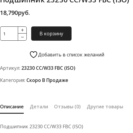
18,790
руб.
Количество
В корзину
товара
Подшипник
23230
Добавить в список желаний
CC/W33
Артикул:
23230 CC/W33 FBC (ISO)
FBC
(ISO)
Категория:
Скоро В Продаже
Описание
Детали
Отзывы (0)
Другие товары
Подшипник 23230 CC/W33 FBC (ISO)