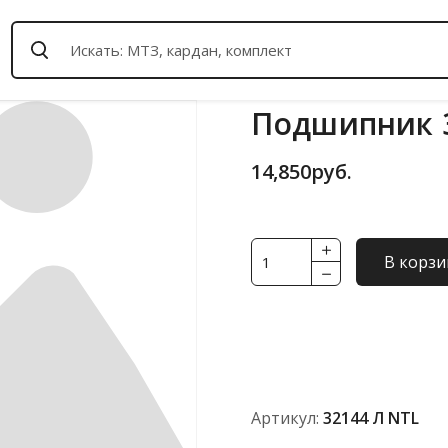
Подшипник 3
14,850
руб.
Количество
В корзи
товара
Подшипник
32144
Л
NTL
Артикул:
32144 Л NTL