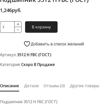
1,246
руб.
Количество
В корзину
товара
Подшипник
3512
Добавить в список желаний
Н
Артикул:
3512 Н FBC (ГОСТ)
FBC
(ГОСТ)
Категория:
Скоро В Продаже
Описание
Детали
Отзывы (0)
Другие товары
Подшипник 3512 Н FBC (ГОСТ)