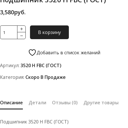
3,580
руб.
Количество
В корзину
товара
Подшипник
3520
Добавить в список желаний
Н
Артикул:
3520 Н FBC (ГОСТ)
FBC
(ГОСТ)
Категория:
Скоро В Продаже
Описание
Детали
Отзывы (0)
Другие товары
Подшипник 3520 Н FBC (ГОСТ)