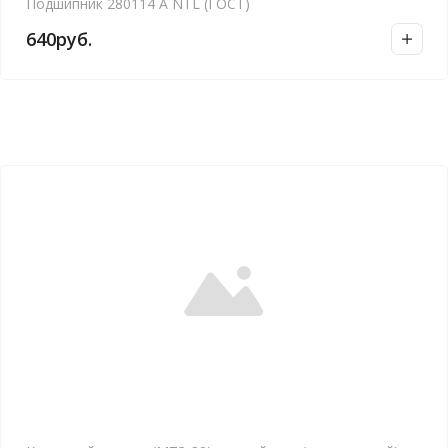
Подшипник 280114 А NTL (ГОСТ)
640
руб.