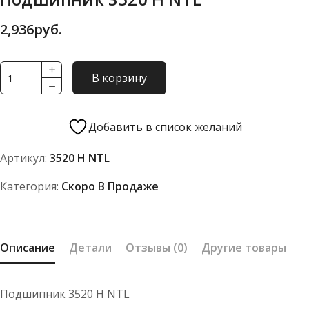
2,936
руб.
Количество
В корзину
товара
Подшипник
3520
Добавить в список желаний
Н
Артикул:
3520 Н NTL
NTL
Категория:
Скоро В Продаже
Описание
Детали
Отзывы (0)
Другие товары
Подшипник 3520 Н NTL