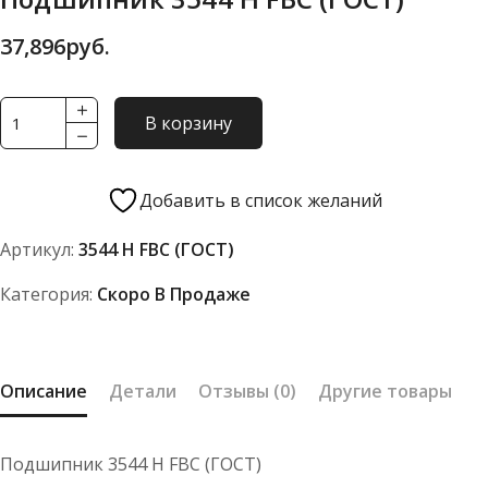
37,896
руб.
Количество
В корзину
товара
Подшипник
3544
Добавить в список желаний
Н
Артикул:
3544 Н FBC (ГОСТ)
FBC
(ГОСТ)
Категория:
Скоро В Продаже
Описание
Детали
Отзывы (0)
Другие товары
Подшипник 3544 Н FBC (ГОСТ)