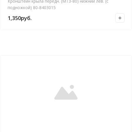
Кронштейн крыла передн. (МТЗ-80) нижний лев. (с
подножкой) 80-8403015
1,350
руб.