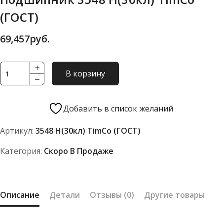
(ГОСТ)
69,457
руб.
Количество
В корзину
товара
Подшипник
3548
Добавить в список желаний
Н(30кл)
Артикул:
3548 Н(30кл) TimCo (ГОСТ)
TimCo
(ГОСТ)
Категория:
Скоро В Продаже
Описание
Детали
Отзывы (0)
Другие товары