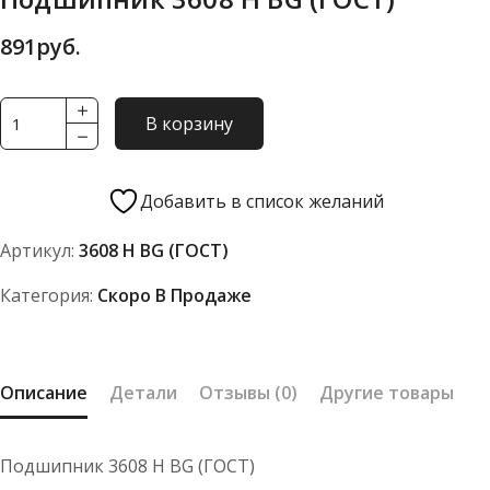
891
руб.
Количество
В корзину
товара
Подшипник
3608
Добавить в список желаний
Н
Артикул:
3608 Н BG (ГОСТ)
BG
(ГОСТ)
Категория:
Скоро В Продаже
Описание
Детали
Отзывы (0)
Другие товары
Подшипник 3608 Н BG (ГОСТ)