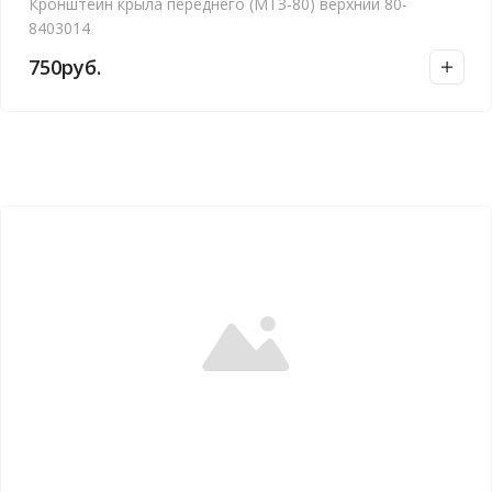
Кронштейн крыла переднего (МТЗ-80) верхний 80-
8403014
750
руб.