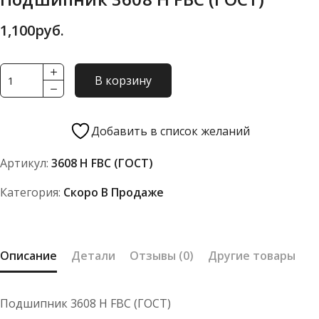
1,100
руб.
Количество
В корзину
товара
Подшипник
3608
Добавить в список желаний
Н
Артикул:
3608 Н FBC (ГОСТ)
FBC
(ГОСТ)
Категория:
Скоро В Продаже
Описание
Детали
Отзывы (0)
Другие товары
Подшипник 3608 Н FBC (ГОСТ)