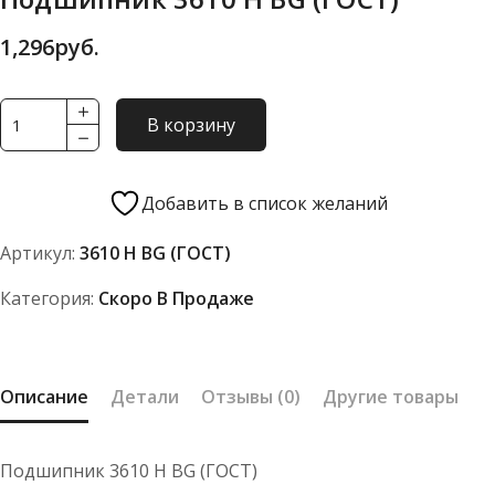
1,296
руб.
Количество
В корзину
товара
Подшипник
3610
Добавить в список желаний
Н
Артикул:
3610 Н BG (ГОСТ)
BG
(ГОСТ)
Категория:
Скоро В Продаже
Описание
Детали
Отзывы (0)
Другие товары
Подшипник 3610 Н BG (ГОСТ)