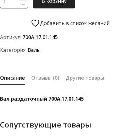
В корзину
товара
Вал
раздаточный
Добавить в список желаний
700А.17.01.145
Артикул:
700А.17.01.145
Категория:
Валы
Описание
Отзывы (0)
Другие товары
Вал раздаточный 700А.17.01.145
Сопутствующие товары