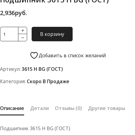
2,936
руб.
Количество
В корзину
товара
Подшипник
3615
Добавить в список желаний
Н
Артикул:
3615 Н BG (ГОСТ)
BG
(ГОСТ)
Категория:
Скоро В Продаже
Описание
Детали
Отзывы (0)
Другие товары
Подшипник 3615 Н BG (ГОСТ)