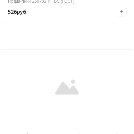
Подшипник 260703 К FBC (ГОСТ)
526
руб.