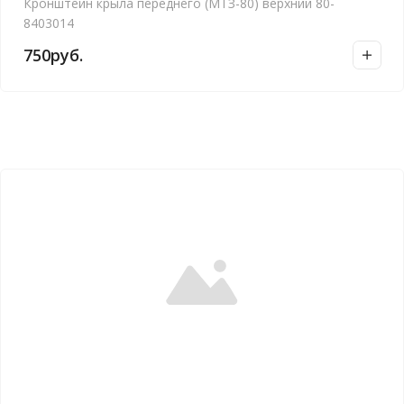
Кронштейн крыла переднего (МТЗ-80) верхний 80-
8403014
750
руб.