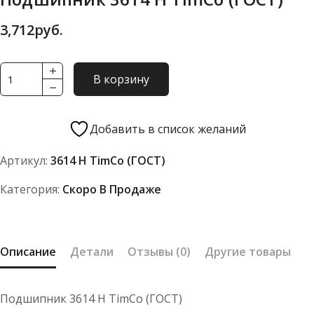
3,712
руб.
Количество
В корзину
товара
Подшипник
3614
Добавить в список желаний
Н
Артикул:
3614 Н TimCo (ГОСТ)
TimCo
(ГОСТ)
Категория:
Скоро В Продаже
Описание
Детали
Отзывы (0)
Другие товары
Подшипник 3614 Н TimCo (ГОСТ)