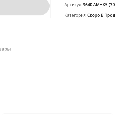
TimCo
Артикул:
3640 АМНК5 (30
(ГОСТ)
Категория:
Скоро В Про
вары