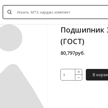
Подшипник 3
(ГОСТ)
80,797
руб.
Количество
В корзи
товара
Подшипник
3640
АМНК5
(30КЛ.)