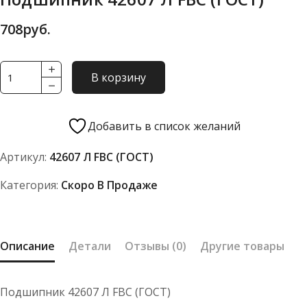
708
руб.
Количество
В корзину
товара
Подшипник
42607
Добавить в список желаний
Л
Артикул:
42607 Л FBC (ГОСТ)
FBC
(ГОСТ)
Категория:
Скоро В Продаже
Описание
Детали
Отзывы (0)
Другие товары
Подшипник 42607 Л FBC (ГОСТ)