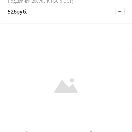
Подшипник 260703 К FBC (ГОСТ)
526
руб.