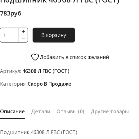
783
руб.
Количество
В корзину
товара
Подшипник
46308
Добавить в список желаний
Л
Артикул:
46308 Л FBC (ГОСТ)
FBC
(ГОСТ)
Категория:
Скоро В Продаже
Описание
Детали
Отзывы (0)
Другие товары
Подшипник 46308 Л FBC (ГОСТ)