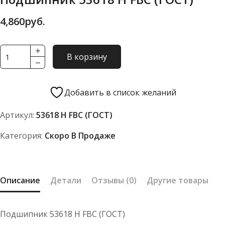
4,860
руб.
Количество
В корзину
товара
Подшипник
53618
Добавить в список желаний
Н
Артикул:
53618 Н FBC (ГОСТ)
FBC
(ГОСТ)
Категория:
Скоро В Продаже
Описание
Детали
Отзывы (0)
Другие товары
Подшипник 53618 Н FBC (ГОСТ)