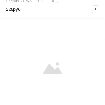
Подшипник 260703 К FBC (ГОСТ)
526
руб.