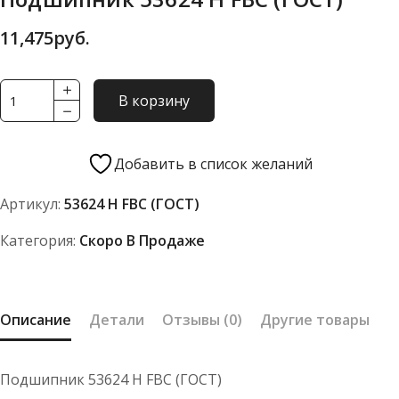
11,475
руб.
Количество
В корзину
товара
Подшипник
53624
Добавить в список желаний
Н
Артикул:
53624 Н FBC (ГОСТ)
FBC
(ГОСТ)
Категория:
Скоро В Продаже
Описание
Детали
Отзывы (0)
Другие товары
Подшипник 53624 Н FBC (ГОСТ)