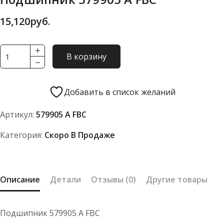
15,120
руб.
Количество
В корзину
товара
Подшипник
579905
Добавить в список желаний
А
Артикул:
579905 А FBC
FBC
Категория:
Скоро В Продаже
Описание
Детали
Отзывы (0)
Другие товары
Подшипник 579905 А FBC