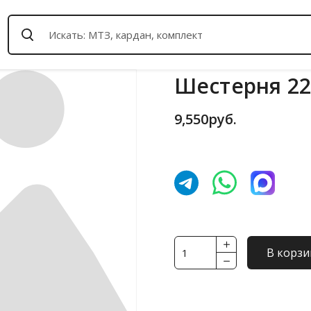
Шестерня 221
9,550
руб.
Количество
В корзи
товара
Шестерня
221