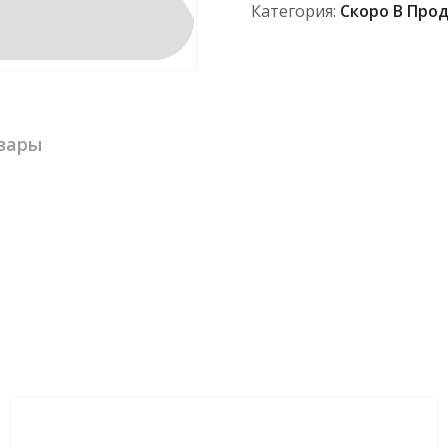
Категория:
Скоро В Про
вары