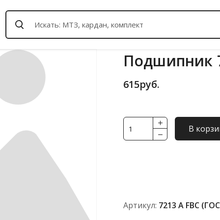
Подшипник 7
615
руб.
Количество
В корзи
товара
Подшипник
7213
А
FBC
(ГОСТ)
Артикул:
7213 А FBC (ГО