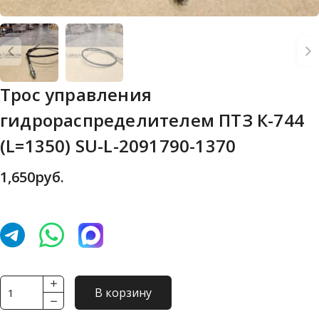
Трос управления
гидрораспределителем ПТЗ К-744
(L=1350) SU-L-2091790-1370
1,650
руб.
Количество
В корзину
товара