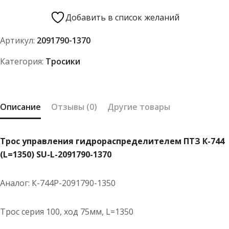
Трос
управления
Добавить в список желаний
гидрораспределителем
Артикул:
2091790-1370
ПТЗ
К-744
Категория:
Тросики
(L=1350)
SU-
L-
Описание
Отзывы (0)
Другие товары
2091790-
1370
Трос управления гидрораспределителем ПТЗ К-744
(L=1350) SU-L-2091790-1370
Аналог: К-744Р-2091790-1350
Трос серия 100, ход 75мм, L=1350