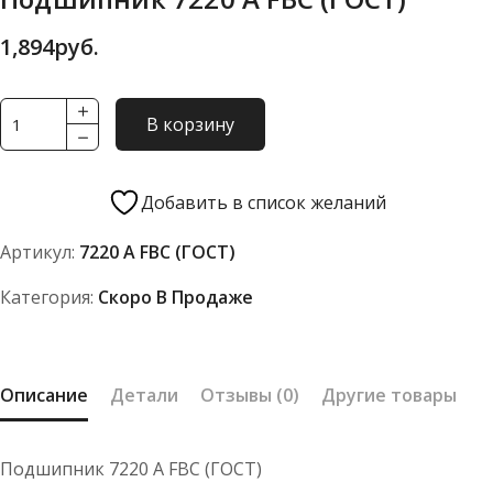
1,894
руб.
Количество
В корзину
товара
Подшипник
7220
Добавить в список желаний
А
Артикул:
7220 А FBC (ГОСТ)
FBC
(ГОСТ)
Категория:
Скоро В Продаже
Описание
Детали
Отзывы (0)
Другие товары
Подшипник 7220 А FBC (ГОСТ)