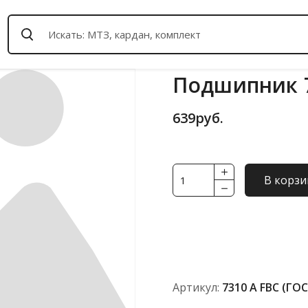
Подшипник 7
639
руб.
Количество
В корзи
товара
Подшипник
7310
А
FBC
(ГОСТ)
Артикул:
7310 А FBC (ГО