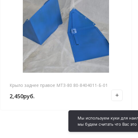
Крыло заднее правое МТЗ-80 80-8404011-Б-01
2,450
руб.
Мы используем куки для наил
мы будем считать что Вас это