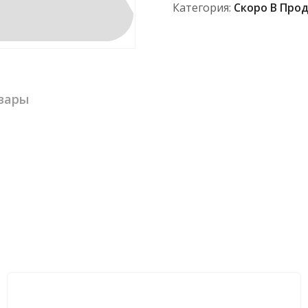
Категория:
Скоро В Про
вары