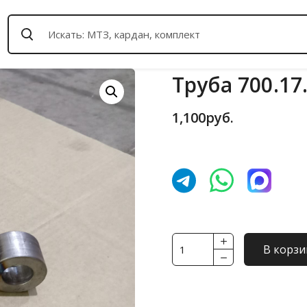
Труба 700.17
1,100
руб.
Количество
В корзи
товара
Труба
700.17.24.410