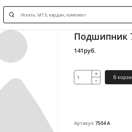
Подшипник 
141
руб.
Количество
В корзи
товара
Подшипник
7504
А
Артикул:
7504 А