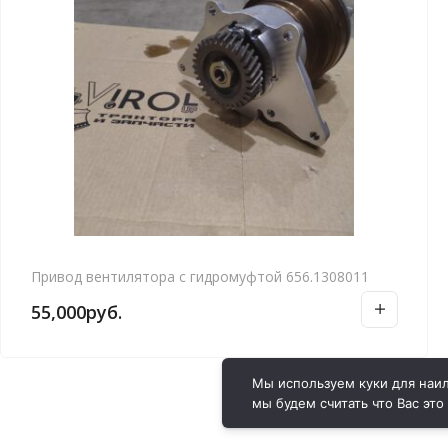
Привод вентилятора с гидромуфтой 656.1308011
55,000
руб.
Мы используем куки для наил
мы будем считать что Вас это