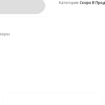
Категория:
Скоро В Про
вары