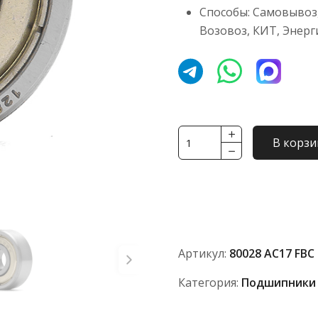
Способы: Самовывоз,
Возовоз, КИТ, Энерг
Количество
В корзи
товара
Подшипник
80028
АС17
NTL
(ГОСТ)
Артикул:
80028 АС17 FBC
Категория:
Подшипники