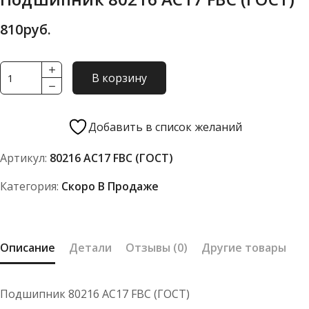
810
руб.
Количество
В корзину
товара
Подшипник
80216
Добавить в список желаний
АС17
Артикул:
80216 АС17 FBC (ГОСТ)
FBC
(ГОСТ)
Категория:
Скоро В Продаже
Описание
Детали
Отзывы (0)
Другие товары
Подшипник 80216 АС17 FBC (ГОСТ)