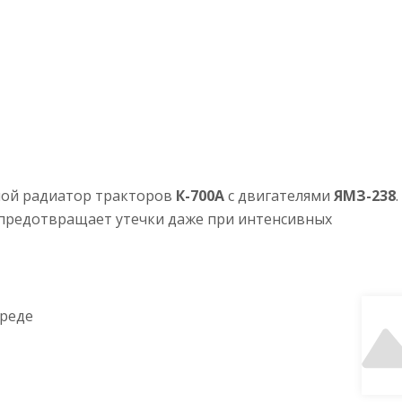
яной радиатор тракторов
К-700А
с двигателями
ЯМЗ-238
.
 предотвращает утечки даже при интенсивных
среде