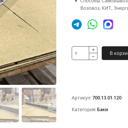
Способы: Самовывоз,
Возовоз, КИТ, Энерг
Количество
В корзи
товара
Бак
радиатора
нижний
700.13.01.120
Артикул:
700.13.01.120
Категория:
Баки