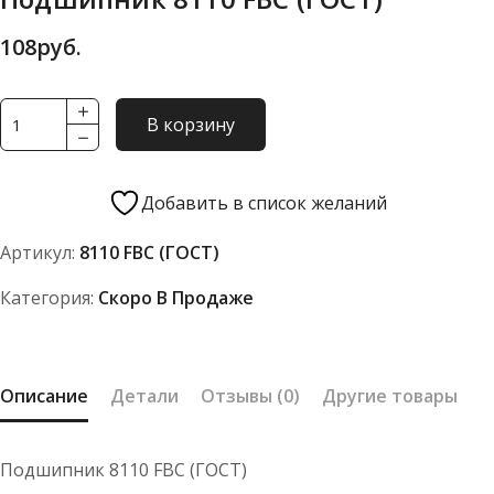
108
руб.
Количество
В корзину
товара
Подшипник
8110
Добавить в список желаний
FBC
Артикул:
8110 FBC (ГОСТ)
(ГОСТ)
Категория:
Скоро В Продаже
Описание
Детали
Отзывы (0)
Другие товары
Подшипник 8110 FBC (ГОСТ)