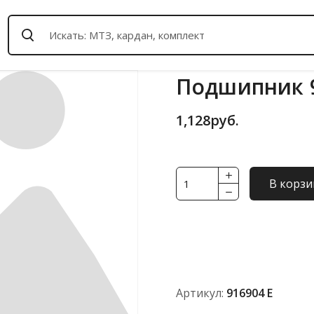
Подшипник 9
1,128
руб.
Количество
В корзи
товара
Подшипник
916904
Е
Артикул:
916904 Е