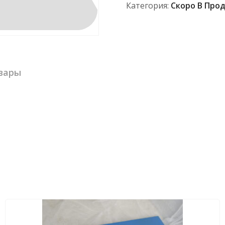
Категория:
Скоро В Про
вары