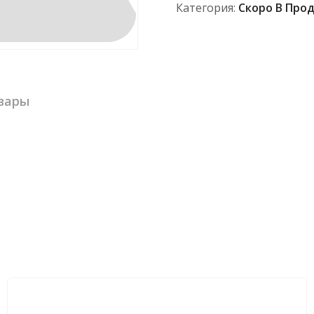
Категория:
Скоро В Про
вары