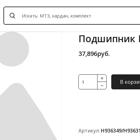
Подшипник H
37,896
руб.
Количество
В корзи
товара
Подшипник
H936349/H936310
FBC
(ISO)
Артикул:
H936349/H93631