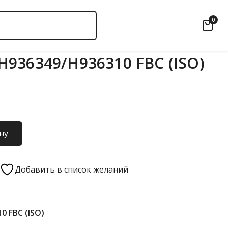
0
936349/H936310 FBC (ISO)
ну
Добавить в список желаний
0 FBC (ISO)