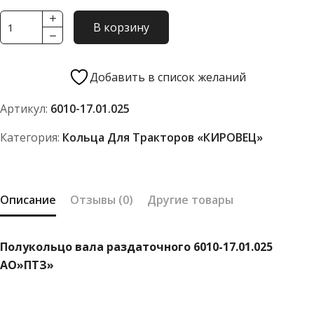
Количество
В корзину
товара
Полукольцо
вала
Добавить в список желаний
раздаточного
Артикул:
6010-17.01.025
6010-
17.01.025
Категория:
Кольца Для Тракторов «КИРОВЕЦ»
АО"ПТЗ"
Описание
Отзывы (0)
Другие товары
Полукольцо вала раздаточного 6010-17.01.025
АО»ПТЗ»