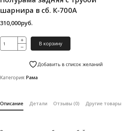
шарнира в сб. К-700А
310,000
руб.
Количество
В корзину
товара
Полурама
задняя
Добавить в список желаний
с
Категория:
Рама
трубой
шарнира
в
сб.
Описание
Детали
Отзывы (0)
Другие товары
К-700А