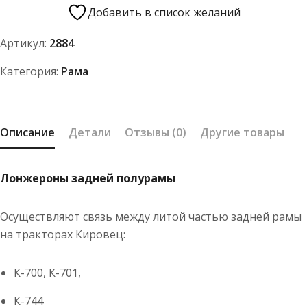
полурамы
Добавить в список желаний
задней
Артикул:
2884
К-700,
К-701
Категория:
Рама
Описание
Детали
Отзывы (0)
Другие товары
Лонжероны задней полурамы
Осуществляют связь между литой частью задней рамы
на тракторах Кировец:
К-700, К-701,
К-744