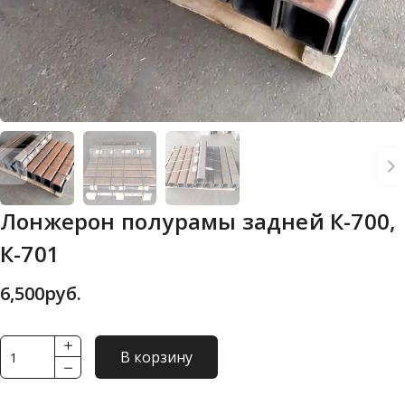
Лонжерон полурамы задней К-700,
К-701
6,500
руб.
Количество
В корзину
товара
Лонжерон