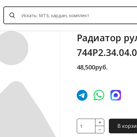
Радиатор ру
744Р2.34.04.0
48,500
руб.
Количество
В корзи
товара