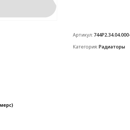
Радиатор
рулевого
управления
744Р2.34.04.000-
1
Артикул:
744Р2.34.04.000
(дв.мерс)
Категория:
Радиаторы
.мерс)