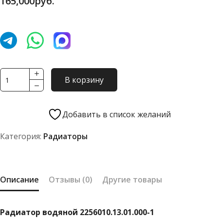
165,000
руб.
Количество
В корзину
товара
Радиатор
водяной
Добавить в список желаний
2256010.13.01.000-
Категория:
Радиаторы
1
Описание
Отзывы (0)
Другие товары
Радиатор водяной 2256010.13.01.000-1