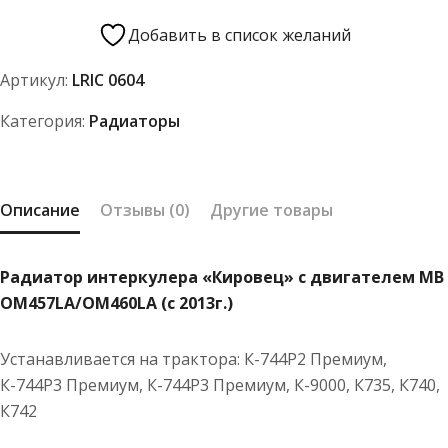
Радиатор
интеркулера
Добавить в список желаний
"Кировец"
Артикул:
LRIC 0604
с
двигателем
Категория:
Радиаторы
MB
OM457LA/OM460LA
(с
Описание
Отзывы (0)
Другие товары
2013г.)
Радиатор интеркулера «Кировец» с двигателем MB
OM457LA/OM460LA (с 2013г.)
Устанавливается на трактора: К-744Р2 Премиум,
К-744Р3 Премиум, К-744Р3 Премиум, К-9000, К735, К740,
К742