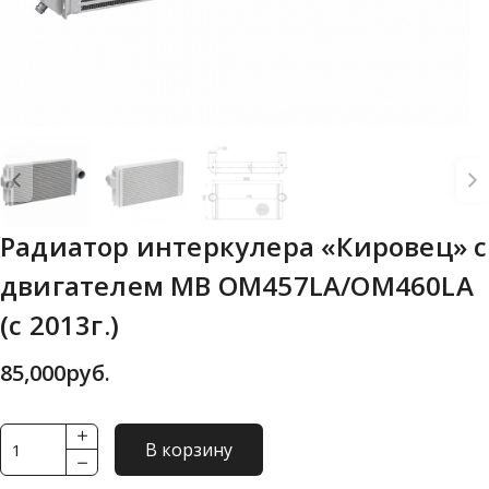
Радиатор интеркулера «Кировец» с
двигателем MB OM457LA/OM460LA
(с 2013г.)
85,000
руб.
Количество
В корзину
товара