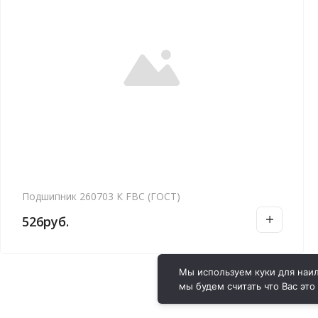
Подшипник 260703 К FBC (ГОСТ)
526
руб.
Мы используем куки для наил
мы будем считать что Вас это