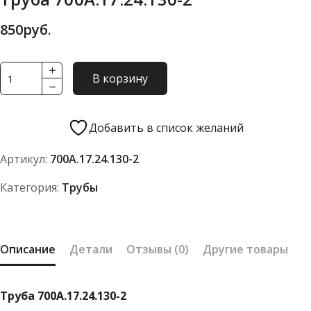
850
руб.
Количество
В корзину
товара
Труба
700А.17.24.130-
Добавить в список желаний
2
Артикул:
700А.17.24.130-2
Категория:
Трубы
Описание
Детали
Отзывы (0)
Другие товары
Труба 700А.17.24.130-2