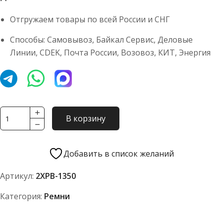
Отгружаем товары по всей России и СНГ
Способы: Самовывоз, Байкал Сервис, Деловые
Линии, CDEK, Почта России, Возовоз, КИТ, Энергия
Количество
В корзину
товара
Ремень
TOYOPOWER
Добавить в список желаний
2/XPB-
Артикул:
2XPB-1350
1350
Lp
Категория:
Ремни
EPDM