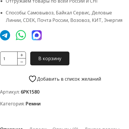
Отгружаем товары по всей России и СНГ
Способы: Самовывоз, Байкал Сервис, Деловые
Линии, CDEK, Почта России, Возовоз, КИТ, Энергия
Количество
В корзину
товара
Ремень
TOYOPOWER
Добавить в список желаний
6PK1580
Артикул:
6PK1580
Категория:
Ремни