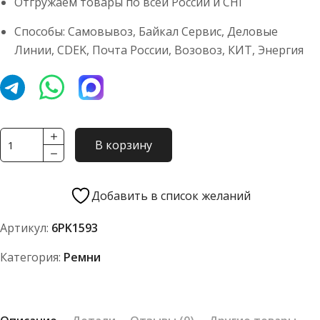
Отгружаем товары по всей России и СНГ
Способы: Самовывоз, Байкал Сервис, Деловые
Линии, CDEK, Почта России, Возовоз, КИТ, Энергия
Количество
В корзину
товара
Ремень
TOYOPOWER
Добавить в список желаний
6PK1593
Артикул:
6PK1593
Категория:
Ремни