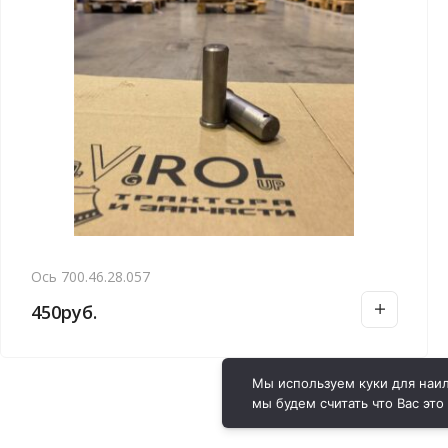
Ось 700.46.28.057
450
руб.
Мы используем куки для наил
мы будем считать что Вас это