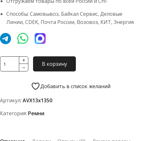
Отгружаем товары по всей России и СНГ
Способы: Самовывоз, Байкал Сервис, Деловые
Линии, CDEK, Почта России, Возовоз, КИТ, Энергия
Количество
В корзину
товара
Ремень
TOYOPOWER
Добавить в список желаний
AVX13x1350
Артикул:
AVX13x1350
La
Категория:
Ремни