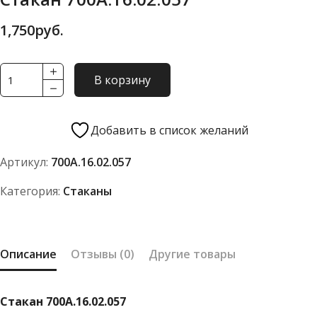
1,750
руб.
Количество
В корзину
товара
Стакан
700А.16.02.057
Добавить в список желаний
Артикул:
700А.16.02.057
Категория:
Стаканы
Описание
Отзывы (0)
Другие товары
Стакан 700А.16.02.057