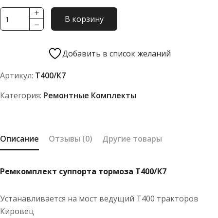
Количество
В корзину
товара
Ремкомплект
суппорта
Добавить в список желаний
тормоза
Артикул:
Т400/К7
Т400/
К7
Категория:
Ремонтные Комплекты
Описание
Отзывы (0)
Другие товары
Ремкомплект суппорта тормоза Т400/К7
Устанавливается на мост ведущий Т400 тракторов
Кировец